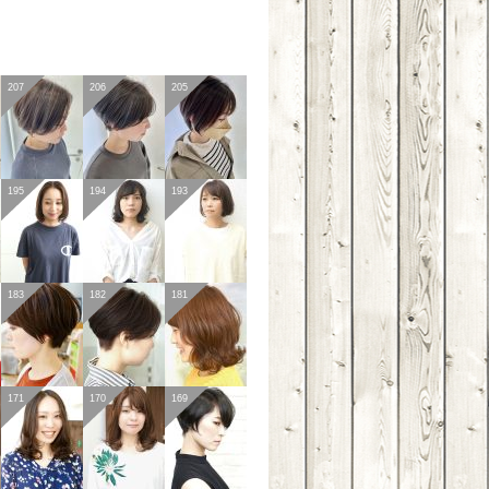
207
206
205
195
194
193
183
182
181
171
170
169