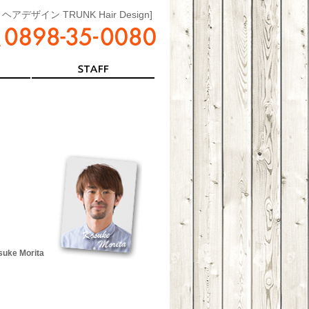
ザイン TRUNK Hair Design]
uke Morita