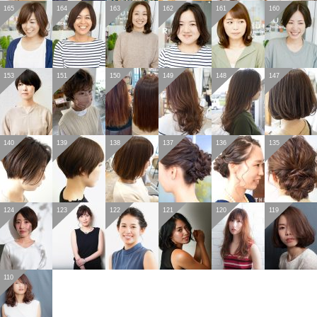
165
164
163
162
161
160
153
151
150
149
148
147
140
139
138
137
136
135
124
123
122
121
120
119
110