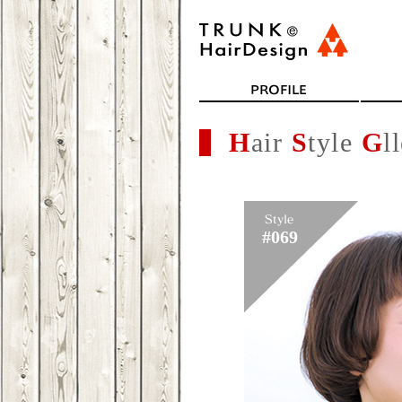
H
air
S
tyle
G
l
#069