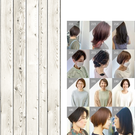
216
215
214
204
203
202
192
191
190
180
179
178