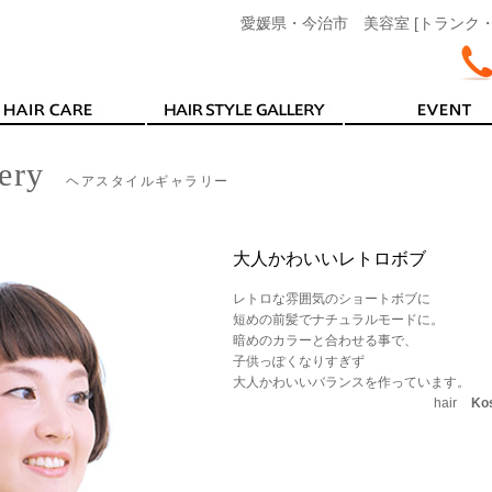
愛媛県・今治市 美容室 [トランク・ヘアデ
lery
ヘアスタイルギャラリー
大人かわいいレトロボブ
レトロな雰囲気のショートボブに
短めの前髪でナチュラルモードに。
暗めのカラーと合わせる事で、
子供っぽくなりすぎず
大人かわいいバランスを作っています。
hair
Kos