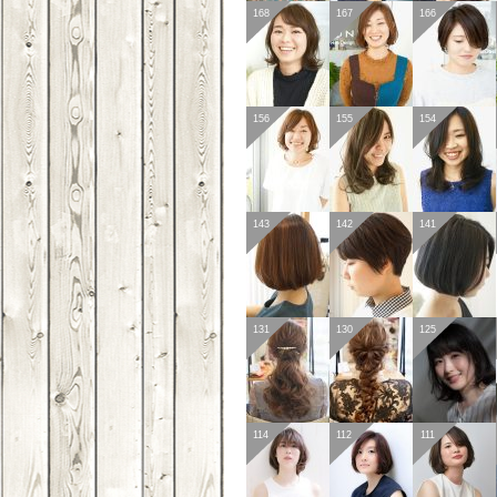
168
167
166
156
155
154
143
142
141
131
130
125
114
112
111