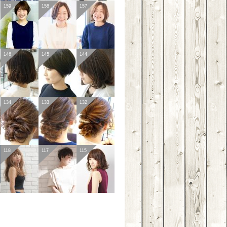
159
158
157
146
145
144
134
133
132
118
117
115