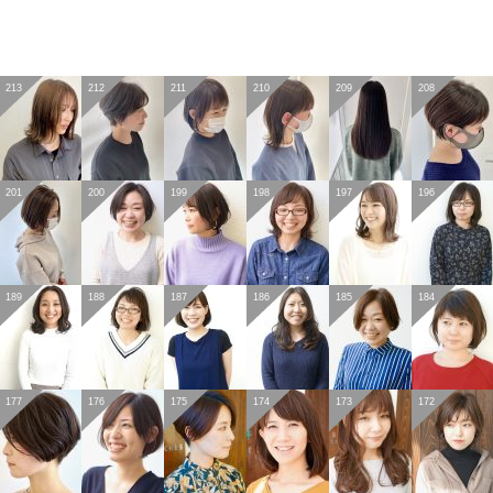
213
212
211
210
209
208
201
200
199
198
197
196
189
188
187
186
185
184
177
176
175
174
173
172