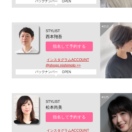
#212
STYLIST
西本翔吾
指名して予約する
インスタグラムACCOUNT
@shogo.nishimoto >>
#125
STYLIST
松本尚美
指名して予約する
インスタグラムACCOUNT