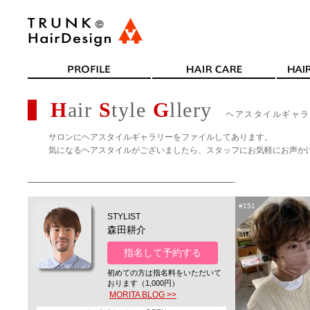
H
air
S
tyle
G
llery
ヘアスタイルギャラ
サロンにヘアスタイルギャラリーをファイルしてあります。
気になるヘアスタイルがございましたら、スタッフにお気軽にお声か
#151
STYLIST
森田耕介
指名して予約する
初めての方は指名料をいただいて
おります（1,000円）
MORITA BLOG >>