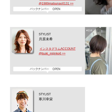
@1989matsunao0131 >>
#216
STYLIST
月原未希
インスタグラムACCOUNT
@tsuki_mijinko6 >>
STYLIST
寒川幸栄